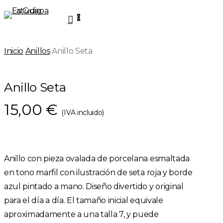
Skip
0
to
Menu
main
Inicio
Anillos
Anillo Seta
content
Anillo Seta
15,00
€
(IVA incluido)
Anillo con pieza ovalada de porcelana esmaltada
en tono marfil con ilustración de seta roja y borde
azul pintado a mano. Diseño divertido y original
para el día a día. El tamaño inicial equivale
aproximadamente a una talla 7, y puede