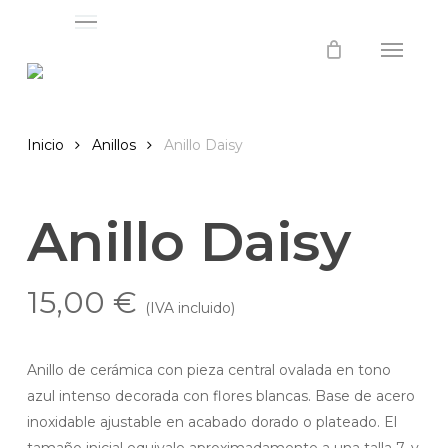
Menu
Skip
Menu
to
main
content
Inicio
Anillos
Anillo Daisy
Anillo Daisy
15,00
€
(IVA incluido)
Anillo de cerámica con pieza central ovalada en tono
azul intenso decorada con flores blancas. Base de acero
inoxidable ajustable en acabado dorado o plateado. El