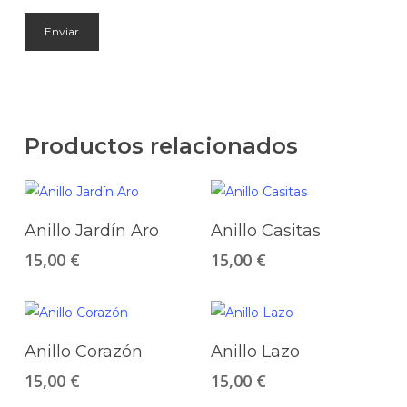
Productos relacionados
Este
Est
producto
pro
Seleccionar Opciones
Seleccionar Opciones
tiene
tie
Anillo Jardín Aro
Anillo Casitas
múltiples
múl
15,00
€
15,00
€
variantes.
vari
Las
Las
Este
Est
opciones
opc
producto
pro
Seleccionar Opciones
Seleccionar Opciones
se
se
tiene
tie
Anillo Corazón
Anillo Lazo
pueden
pue
múltiples
múl
15,00
€
15,00
€
elegir
eleg
variantes.
vari