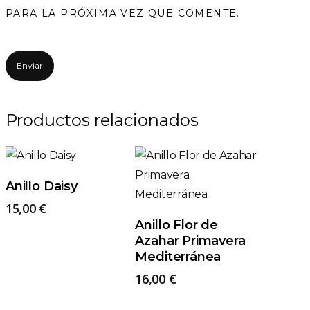
PARA LA PRÓXIMA VEZ QUE COMENTE.
Productos relacionados
Este
producto
tiene
Este
Seleccionar Opciones
Anillo Daisy
múltiples
prod
15,00
€
variantes.
tiene
Seleccionar Opciones
Anillo Flor de
Las
múlti
Azahar Primavera
opciones
varia
Mediterránea
se
Las
16,00
€
pueden
opci
Este
Este
elegir
se