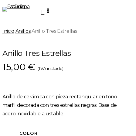
Skip
0
to
Menu
main
Inicio
Anillos
Anillo Tres Estrellas
content
Anillo Tres Estrellas
15,00
€
(IVA incluido)
Anillo de cerámica con pieza rectangular en tono
marfil decorada con tres estrellas negras. Base de
acero inoxidable ajustable.
COLOR